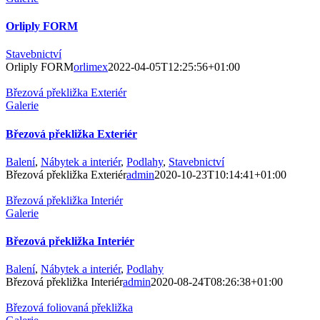
Orliply FORM
Stavebnictví
Orliply FORM
orlimex
2022-04-05T12:25:56+01:00
Březová překližka Exteriér
Galerie
Březová překližka Exteriér
Balení
,
Nábytek a interiér
,
Podlahy
,
Stavebnictví
Březová překližka Exteriér
admin
2020-10-23T10:14:41+01:00
Březová překližka Interiér
Galerie
Březová překližka Interiér
Balení
,
Nábytek a interiér
,
Podlahy
Březová překližka Interiér
admin
2020-08-24T08:26:38+01:00
Březová foliovaná překližka