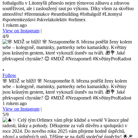
fotbalgolfu v Litomyšli přineslo nejen týmovou zábavu a zdravou
soutěživost, ale i zasloužený raut po výkonu. Díky všem za skvělou
atmosféru! #firemniakce #teambuilding #fotbalgolf #Litomysl
#sportemkezdavi #skvelakolektiv #orlimex
1 rokem ago
View on Instagram
|
4/9
•
Follow
🌸 MDŽ se blíží! 🌸 Nezapomeňte 8. března potěšit ženy kolem
sebe – kolegyně, maminky, partnerky nebo kamarádky. Květiny
jsou krásným gestem, které vykouzlí úsměv na tváři. 🎁💐 Jaké
překvapení chystáte? 😊 #MDŽ #Nezapomeň #KvětinyProRadost
1 rokem ago
View on Instagram
|
5/9