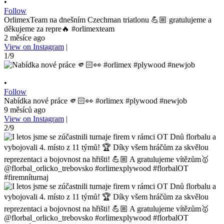
•
Follow
OrlimexTeam na dnešním Czechman triatlonu 💪🏼 gratulujeme a
děkujeme za repre🔥 #orlimexteam
2 měsíce ago
View on Instagram
|
1/9
•
Follow
Nabídka nové práce 🫵🏻👀 #orlimex #plywood #newjob
9 měsíců ago
View on Instagram
|
2/9