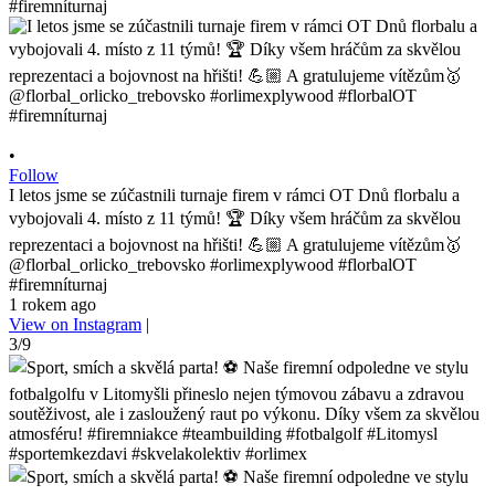
•
Follow
I letos jsme se zúčastnili turnaje firem v rámci OT Dnů florbalu a
vybojovali 4. místo z 11 týmů! 🏆 Díky všem hráčům za skvělou
reprezentaci a bojovnost na hřišti! 💪🏼 A gratulujeme vítězům🥇
@florbal_orlicko_trebovsko #orlimexplywood #florbalOT
#firemníturnaj
1 rokem ago
View on Instagram
|
3/9