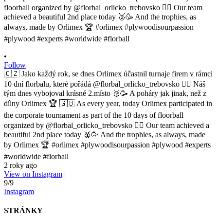
•
Follow
🇨🇿 Jako každý rok, se dnes Orlimex účastnil turnaje firem v rámci
10 dní florbalu, které pořádá @florbal_orlicko_trebovsko 👍🏼 Náš
tým dnes vybojoval krásné 2.místo 🥈🥳 A poháry jak jinak, než z
dílny Orlimex 🏆 🇬🇧 As every year, today Orlimex participated in
the corporate tournament as part of the 10 days of floorball
organized by @florbal_orlicko_trebovsko 👍🏼 Our team achieved a
beautiful 2nd place today 🥈🥳 And the trophies, as always, made
by Orlimex 🏆 #orlimex #plywoodisourpassion #plywood #experts
#worldwide #florball
2 roky ago
View on Instagram
|
9/9
Instagram
STRÁNKY