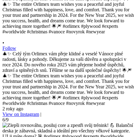
•
Follow
🎄✨ Celý tým Orlimex vám přeje klidné a veselé Vánoce plné
radosti, lásky a pohody. Děkujeme za vaši důvěru a spolupráci v
roce 2024. Do nového roku 2025 vám přejeme hodně úspěchů,
zdraví a splněných snů. Těšíme se na další společné úspěchy! 🌟🎆
🎄✨ The entire Orlimex team wishes you a peaceful and joyful
Christmas filled with happiness, love, and comfort. Thank you for
your trust and partnership in 2024. For the New Year 2025, we wish
you success, health, and dreams come true. We look forward to
achieving more together! 🌟🎆 #orlimex #plywood #experts
#worldwide #christmas #vanoce #novyrok #newyear
2 roky ago
View on Instagram
|
6/9