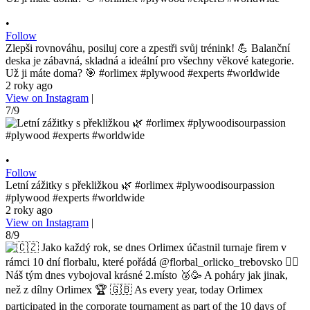
•
Follow
Zlepši rovnováhu, posiluj core a zpestři svůj trénink! 💪 Balanční
deska je zábavná, skladná a ideální pro všechny věkové kategorie.
Už ji máte doma? 🎯 #orlimex #plywood #experts #worldwide
2 roky ago
View on Instagram
|
7/9
•
Follow
Letní zážitky s překližkou 🌿 #orlimex #plywoodisourpassion
#plywood #experts #worldwide
2 roky ago
View on Instagram
|
8/9